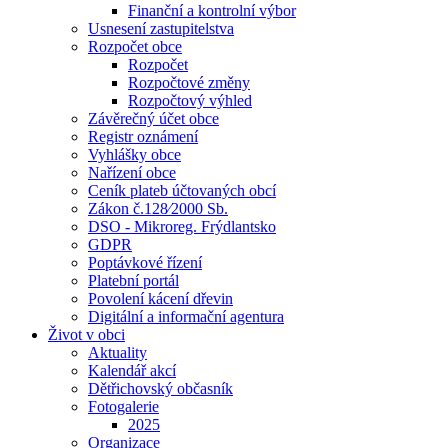
Finanční a kontrolní výbor
Usnesení zastupitelstva
Rozpočet obce
Rozpočet
Rozpočtové změny
Rozpočtový výhled
Závěrečný účet obce
Registr oznámení
Vyhlášky obce
Nařízení obce
Ceník plateb účtovaných obcí
Zákon č.128⁄2000 Sb.
DSO - Mikroreg. Frýdlantsko
GDPR
Poptávkové řízení
Platební portál
Povolení kácení dřevin
Digitální a informační agentura
Život v obci
Aktuality
Kalendář akcí
Dětřichovský občasník
Fotogalerie
2025
Organizace