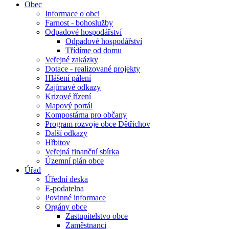
Obec
Informace o obci
Farnost - bohoslužby
Odpadové hospodářství
Odpadové hospodářství
Třídíme od domu
Veřejné zakázky
Dotace - realizované projekty
Hlášení pálení
Zajímavé odkazy
Krizové řízení
Mapový portál
Kompostárna pro občany
Program rozvoje obce Dětřichov
Další odkazy
Hřbitov
Veřejná finanční sbírka
Územní plán obce
Úřad
Úřední deska
E-podatelna
Povinné informace
Orgány obce
Zastupitelstvo obce
Zaměstnanci