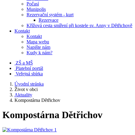
Počasí
Munipolis
Rezervační systém - kurt
Rezervace
Křížová cesta smíření při kostele sv. Anny v Dětřichově
Kontakt
Kontakt
Mapa webu
Napište nám
Kudy k nám?
ZŠ a MŠ
Platební portál
Veřejná sbírka
Úvodní stránka
Život v obci
Aktuality
Kompostárna Dětřichov
Kompostárna Dětřichov