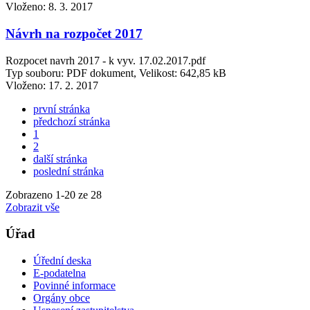
Vloženo:
8. 3. 2017
Návrh na rozpočet 2017
Rozpocet navrh 2017 - k vyv. 17.02.2017.pdf
Typ souboru: PDF dokument, Velikost: 642,85 kB
Vloženo:
17. 2. 2017
první stránka
předchozí stránka
1
2
další stránka
poslední stránka
Zobrazeno
1
-
20
ze 28
Zobrazit vše
Úřad
Úřední deska
E-podatelna
Povinné informace
Orgány obce