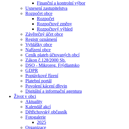
Finanční a kontrolní výbor
Usnesení zastupitelstva
Rozpočet obce
Rozpočet
Rozpočtové změny
Rozpočtový výhled
Závěrečný účet obce
Registr oznámení
Vyhlášky obce
Nařízení obce
Ceník plateb účtovaných obcí
Zákon č.128⁄2000 Sb.
DSO - Mikroreg. Frýdlantsko
GDPR
Poptávkové řízení
Platební portál
Povolení kácení dřevin
Digitální a informační agentura
Život v obci
Aktuality
Kalendář akcí
Dětřichovský občasník
Fotogalerie
2025
Organizace