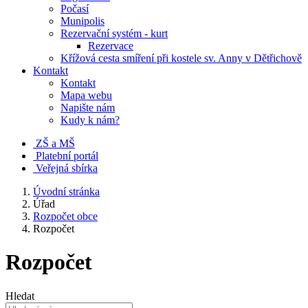
Počasí
Munipolis
Rezervační systém - kurt
Rezervace
Křížová cesta smíření při kostele sv. Anny v Dětřichově
Kontakt
Kontakt
Mapa webu
Napište nám
Kudy k nám?
ZŠ a MŠ
Platební portál
Veřejná sbírka
Úvodní stránka
Úřad
Rozpočet obce
Rozpočet
Rozpočet
Hledat