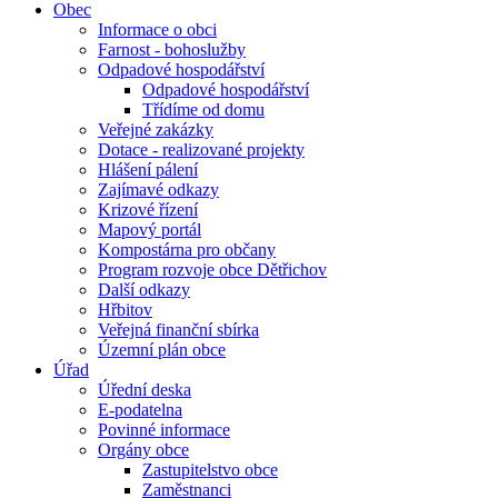
Obec
Informace o obci
Farnost - bohoslužby
Odpadové hospodářství
Odpadové hospodářství
Třídíme od domu
Veřejné zakázky
Dotace - realizované projekty
Hlášení pálení
Zajímavé odkazy
Krizové řízení
Mapový portál
Kompostárna pro občany
Program rozvoje obce Dětřichov
Další odkazy
Hřbitov
Veřejná finanční sbírka
Územní plán obce
Úřad
Úřední deska
E-podatelna
Povinné informace
Orgány obce
Zastupitelstvo obce
Zaměstnanci