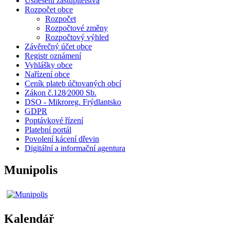
Usnesení zastupitelstva
Rozpočet obce
Rozpočet
Rozpočtové změny
Rozpočtový výhled
Závěrečný účet obce
Registr oznámení
Vyhlášky obce
Nařízení obce
Ceník plateb účtovaných obcí
Zákon č.128⁄2000 Sb.
DSO - Mikroreg. Frýdlantsko
GDPR
Poptávkové řízení
Platební portál
Povolení kácení dřevin
Digitální a informační agentura
Munipolis
Kalendář