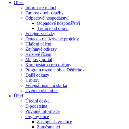
Obec
Informace o obci
Farnost - bohoslužby
Odpadové hospodářství
Odpadové hospodářství
Třídíme od domu
Veřejné zakázky
Dotace - realizované projekty
Hlášení pálení
Zajímavé odkazy
Krizové řízení
Mapový portál
Kompostárna pro občany
Program rozvoje obce Dětřichov
Další odkazy
Hřbitov
Veřejná finanční sbírka
Územní plán obce
Úřad
Úřední deska
E-podatelna
Povinné informace
Orgány obce
Zastupitelstvo obce
Zaměstnanci