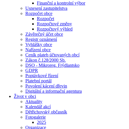
Finanční a kontrolní výbor
Usnesení zastupitelstva
Rozpočet obce
Rozpočet
Rozpočtové změny
Rozpočtový výhled
Závěrečný účet obce
Registr oznámení
Vyhlášky obce
Nařízení obce
Ceník plateb účtovaných obcí
Zákon č.128⁄2000 Sb.
DSO - Mikroreg. Frýdlantsko
GDPR
Poptávkové řízení
Platební portál
Povolení kácení dřevin
Digitální a informační agentura
Život v obci
Aktuality
Kalendář akcí
Dětřichovský občasník
Fotogalerie
2025
Organizace