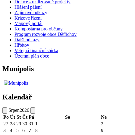
Dotace - realizované projekty
Hlášení pálení
Zajímavé odkazy
Krizové řízení
Mapový portál
Kompostárna pro občany
Program rozvoje obce Dětřichov
Další odkazy
Hřbitov
Veřejná finanční sbírka
Územní plán obce
Munipolis
Kalendář
Srpen
2026
Po
Út
St
Čt
Pá
So
Ne
27
28
29
30
31
1
2
3
4
5
6
7
8
9