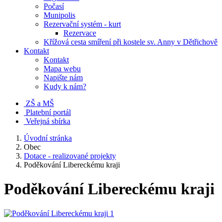
Počasí
Munipolis
Rezervační systém - kurt
Rezervace
Křížová cesta smíření při kostele sv. Anny v Dětřichově
Kontakt
Kontakt
Mapa webu
Napište nám
Kudy k nám?
ZŠ a MŠ
Platební portál
Veřejná sbírka
Úvodní stránka
Obec
Dotace - realizované projekty
Poděkování Libereckému kraji
Poděkování Libereckému kraji